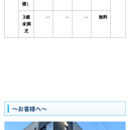
寝）
3歳
--
--
--
無料
未満
児
～お客様へ～