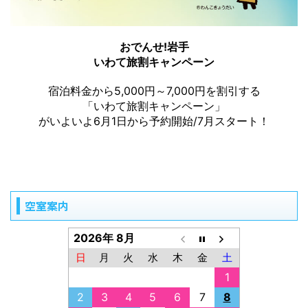
おでんせ!岩手
いわて旅割キャンペーン
宿泊料金から5,000円～7,000円を割引する
「いわて旅割キャンペーン」
がいよいよ6月1日から予約開始/7月スタート！
空室案内
2026年 8月
日
月
火
水
木
金
土
1
2
3
4
5
6
7
8