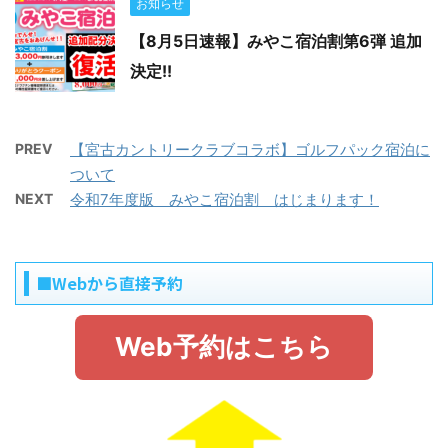
お知らせ
【8月5日速報】みやこ宿泊割第6弾 追加
決定!!
PREV
【宮古カントリークラブコラボ】ゴルフパック宿泊に
ついて
NEXT
令和7年度版 みやこ宿泊割 はじまります！
■Webから直接予約
Web予約はこちら