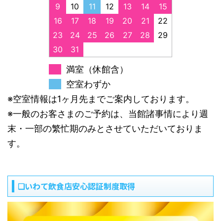
9
10
11
12
13
14
15
16
17
18
19
20
21
22
23
24
25
26
27
28
29
30
31
満室（休館含）
空室わずか
※空室情報は1ヶ月先までご案内しております。
※一般のお客さまのご予約は、当館諸事情により週
末・一部の繁忙期のみとさせていただいておりま
す。
❏いわて飲食店安心認証制度取得